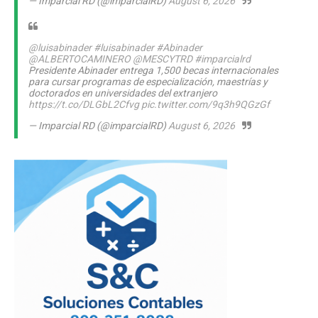
— Imparcial RD (@imparcialRD)
August 6, 2026
@luisabinader
#luisabinader
#Abinader
@ALBERTOCAMINERO
@MESCYTRD
#imparcialrd
Presidente Abinader entrega 1,500 becas internacionales
para cursar programas de especialización, maestrías y
doctorados en universidades del extranjero
https://t.co/DLGbL2Cfvg
pic.twitter.com/9q3h9QGzGf
— Imparcial RD (@imparcialRD)
August 6, 2026