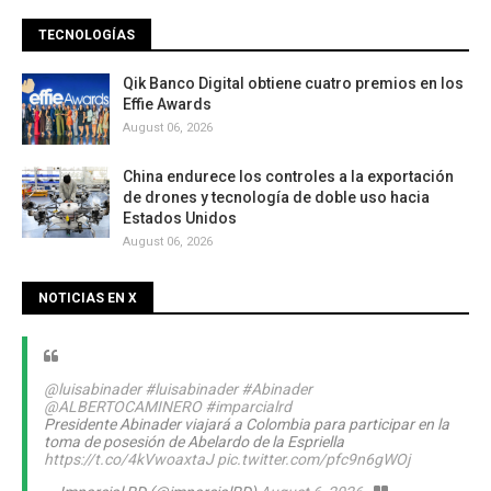
TECNOLOGÍAS
Qik Banco Digital obtiene cuatro premios en los
Effie Awards
August 06, 2026
China endurece los controles a la exportación
de drones y tecnología de doble uso hacia
Estados Unidos
August 06, 2026
NOTICIAS EN X
@luisabinader
#luisabinader
#Abinader
@ALBERTOCAMINERO
#imparcialrd
Presidente Abinader viajará a Colombia para participar en la
toma de posesión de Abelardo de la Espriella
https://t.co/4kVwoaxtaJ
pic.twitter.com/pfc9n6gWOj