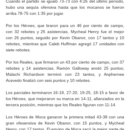
Cuando el partido se igualó 73-73 con 4:26 del último período,
hubo una sequía ofensiva hasta que los mocanos se fueron
arriba 78-75 con 1:35 por jugar.
Por los Héroes, que tiraron para un 46 por ciento de campo,
con 32 rebotes y 25 asistencias, Mycheal Henry fue el mejor
con 26 puntos, seguido por Kevin Obanor, con 17 tantos y 10
rebotes, mientras que Caleb Huffman agregó 17 unidades con
siete rebotes.
Por los Reales, que firmaron un 43 por ciento de campo, con 37
rebotes y 14 asistencias, Ramón Galloway anotó 25 puntos;
Malachi Richardson terminó con 23 tantos, y Anphernee
Acevedo finalizó con seis puntos y 10 rebotes.
Los parciales terminaron 16-18, 27-20, 19-25, 18-15 a favor de
los Héroes, que mejoraron su marca en 14-11, afianzados en la
tercera posición, mientras que los Reales figuran con 11-14.
Los Héroes de Moca ganaron la primera mitad 43-38 con una
gran ofesensiva de Kevin Obanor, con 15 puntos, y Mycheal
Henry, con 17 tantos. El equipo de Moca sacó la mejor parte de