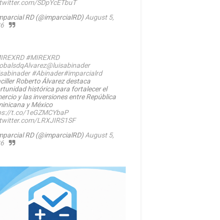
.twitter.com/SDpYcETbuT
mparcial RD (@imparcialRD)
August 5,
6
IREXRD
#MIREXRD
balsdqAlvarez
@luisabinader
isabinader
#Abinader
#imparcialrd
ciller Roberto Álvarez destaca
rtunidad histórica para fortalecer el
ercio y las inversiones entre República
inicana y México
ps://t.co/1eGZMCYbaP
.twitter.com/LRXJIRS1SF
mparcial RD (@imparcialRD)
August 5,
6