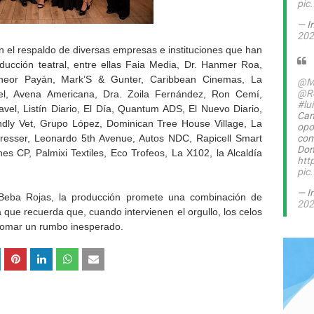
pic
— I
202
 el respaldo de diversas empresas e instituciones que han
ducción teatral, entre ellas Faia Media, Dr. Hanmer Roa,
Juneor Payán, Mark’S & Gunter, Caribbean Cinemas, La
@M
@Ro
el, Avena Americana, Dra. Zoila Fernández, Ron Cemí,
#lu
vel, Listín Diario, El Día, Quantum ADS, El Nuevo Diario,
Can
ndly Vet, Grupo López, Dominican Tree House Village, La
opo
 Dresser, Leonardo 5th Avenue, Autos NDC, Rapicell Smart
com
Dom
es CP, Palmixi Textiles, Eco Trofeos, La X102, la Alcaldía
htt
pic
— I
 Beba Rojas, la producción promete una combinación de
202
 que recuerda que, cuando intervienen el orgullo, los celos
 tomar un rumbo inesperado.