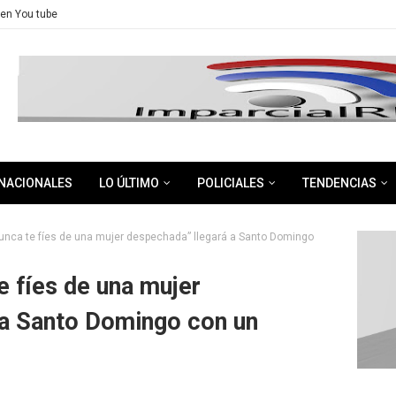
en You tube
NACIONALES
LO ÚLTIMO
POLICIALES
TENDENCIAS
nca te fíes de una mujer despechada” llegará a Santo Domingo
 fíes de una mujer
 a Santo Domingo con un