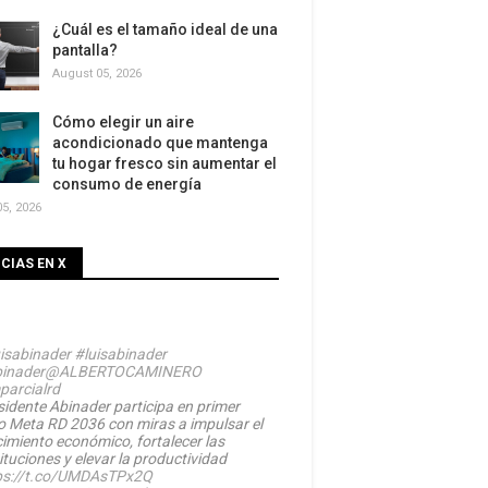
¿Cuál es el tamaño ideal de una
pantalla?
August 05, 2026
Cómo elegir un aire
acondicionado que mantenga
tu hogar fresco sin aumentar el
consumo de energía
5, 2026
CIAS EN X
isabinader
#luisabinader
inader
@ALBERTOCAMINERO
parcialrd
sidente Abinader participa en primer
o Meta RD 2036 con miras a impulsar el
cimiento económico, fortalecer las
ituciones y elevar la productividad
ps://t.co/UMDAsTPx2Q