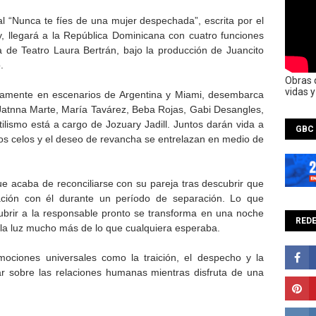
“Nunca te fíes de una mujer despechada”, escrita por el
, llegará a la República Dominicana con cuatro funciones
la de Teatro Laura Bertrán, bajo la producción de Juancito
.
Obras 
vidas 
viamente en escenarios de Argentina y Miami, desembarca
 Jatnna Marte, María Tavárez, Beba Rojas, Gabi Desangles,
tilismo está a cargo de Jozuary Jadill. Juntos darán vida a
GBC
 los celos y el deseo de revancha se entrelazan en medio de
e acaba de reconciliarse con su pareja tras descubrir que
ción con él durante un período de separación. Lo que
brir a la responsable pronto se transforma en una noche
REDE
 la luz mucho más de lo que cualquiera esperaba.
mociones universales como la traición, el despecho y la
onar sobre las relaciones humanas mientras disfruta de una