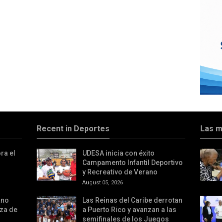
Recent in Deportes
Las m
ra el
UDESA inicia con éxito
Campamento Infantil Deportivo
y Recreativo de Verano
August 05, 2026
ano
Las Reinas del Caribe derrotan
rza de
a Puerto Rico y avanzan a las
semifinales de los Juegos