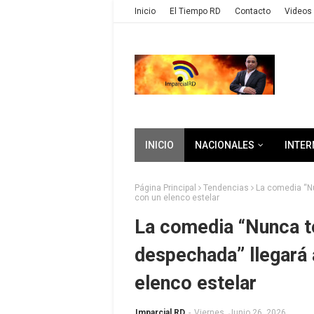
Inicio
El Tiempo RD
Contacto
Videos 
INICIO
NACIONALES
INTER
Página Principal
Tendencias
La comedia “Nu
con un elenco estelar
La comedia “Nunca te
despechada” llegará
elenco estelar
Imparcial RD
-
Viernes, Junio 26, 2026