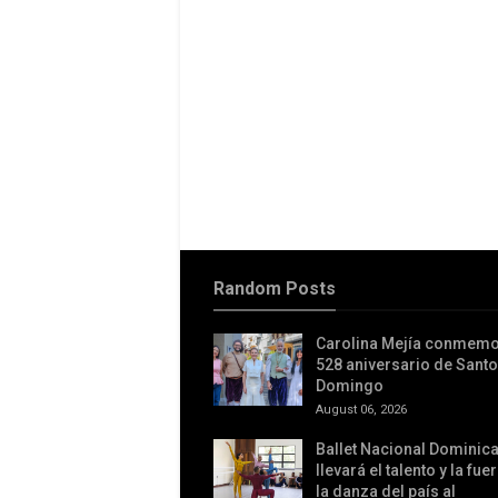
Random Posts
Carolina Mejía conmemo
528 aniversario de Santo
Domingo
August 06, 2026
Ballet Nacional Dominic
llevará el talento y la fue
la danza del país al