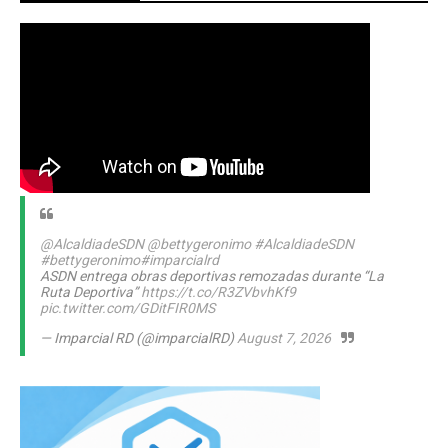
@AlcaldiadeSDN
@bettygeronimo
#AlcaldiadeSDN
#bettygeronimo
#imparcialrd
ASDN entrega obras deportivas remozadas durante “La
Ruta Deportiva”
https://t.co/R3ZVbvhKf9
pic.twitter.com/GDitFIR0MS
— Imparcial RD (@imparcialRD)
August 7, 2026