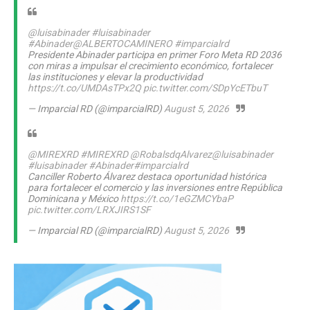
@luisabinader
#luisabinader
#Abinader
@ALBERTOCAMINERO
#imparcialrd
Presidente Abinader participa en primer Foro Meta RD 2036
con miras a impulsar el crecimiento económico, fortalecer
las instituciones y elevar la productividad
https://t.co/UMDAsTPx2Q
pic.twitter.com/SDpYcETbuT
— Imparcial RD (@imparcialRD)
August 5, 2026
@MIREXRD
#MIREXRD
@RobalsdqAlvarez
@luisabinader
#luisabinader
#Abinader
#imparcialrd
Canciller Roberto Álvarez destaca oportunidad histórica
para fortalecer el comercio y las inversiones entre República
Dominicana y México
https://t.co/1eGZMCYbaP
pic.twitter.com/LRXJIRS1SF
— Imparcial RD (@imparcialRD)
August 5, 2026