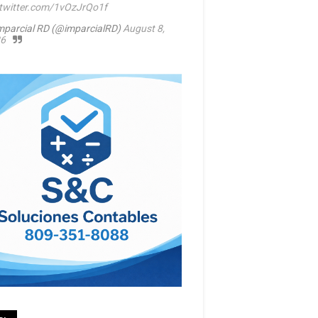
.twitter.com/1vOzJrQo1f
mparcial RD (@imparcialRD)
August 8,
6