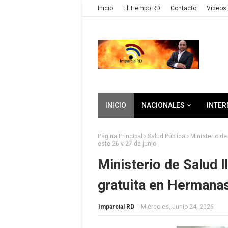
Inicio
El Tiempo RD
Contacto
Videos 
INICIO
NACIONALES
INTER
Página Principal
Salud Pública
Ministerio de
este 26 y 27 de junio
Ministerio de Salud l
gratuita en Hermanas
Imparcial RD
-
Miércoles, Junio 24, 2026