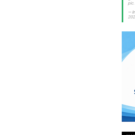
pic
— I
202