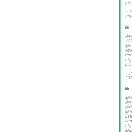
pic
— I
202
@lu
#Ab
@Fe
Abi
ret
htt
pic
— I
202
@ra
@M
@Da
@T
Est
con
htt
@ul