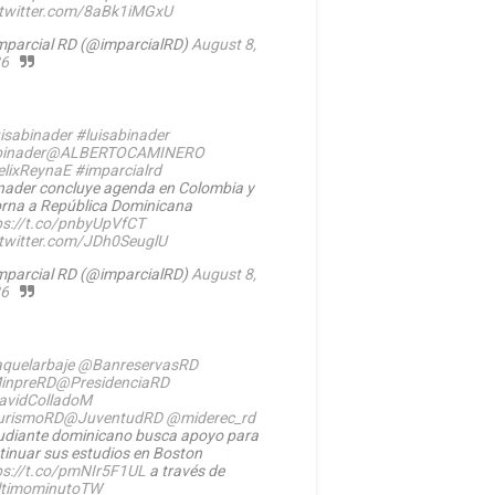
.twitter.com/8aBk1iMGxU
mparcial RD (@imparcialRD)
August 8,
6
isabinader
#luisabinader
inader
@ALBERTOCAMINERO
lixReynaE
#imparcialrd
nader concluye agenda en Colombia y
orna a República Dominicana
ps://t.co/pnbyUpVfCT
.twitter.com/JDh0SeuglU
mparcial RD (@imparcialRD)
August 8,
6
quelarbaje
@BanreservasRD
inpreRD
@PresidenciaRD
vidColladoM
urismoRD
@JuventudRD
@miderec_rd
udiante dominicano busca apoyo para
tinuar sus estudios en Boston
ps://t.co/pmNIr5F1UL
a través de
timominutoTW