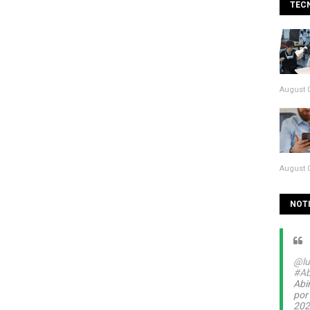
TEC
August 0
August 0
NOTI
@lu
#Ab
Abin
por
20