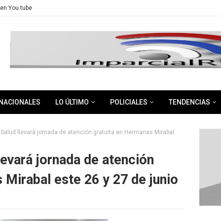
en You tube
NACIONALES
LO ÚLTIMO
POLICIALES
TENDENCIAS
 Salud llevará jornada de atención gratuita en Hermanas Mirabal
levará jornada de atención
 Mirabal este 26 y 27 de junio