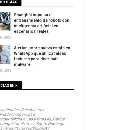
NOLOGÍAS
Shanghái impulsa el
entrenamiento de robots con
inteligencia artificial en
escenarios reales
8, 2026
Alertan sobre nueva estafa en
WhatsApp que utiliza falsas
facturas para distribuir
malware
8, 2026
CIAS EN X
isabinader
#luisabinader
inader
#imparcialrd
ader felicita a Las Reinas del Caribe
 conquistar el oro en Santo Domingo
26
https://t.co/Jpd8IZ3ADW