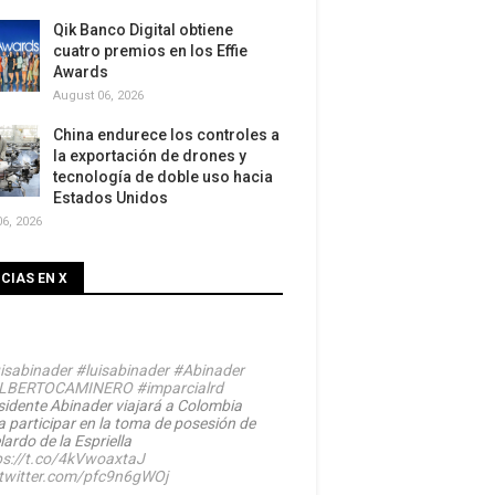
Qik Banco Digital obtiene
cuatro premios en los Effie
Awards
August 06, 2026
China endurece los controles a
la exportación de drones y
tecnología de doble uso hacia
Estados Unidos
6, 2026
CIAS EN X
isabinader
#luisabinader
#Abinader
LBERTOCAMINERO
#imparcialrd
sidente Abinader viajará a Colombia
a participar en la toma de posesión de
ardo de la Espriella
ps://t.co/4kVwoaxtaJ
.twitter.com/pfc9n6gWOj