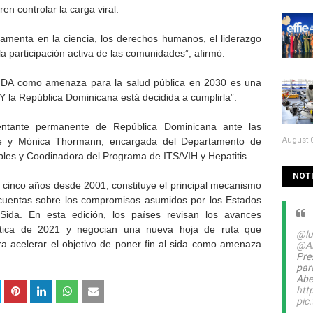
en controlar la carga viral.
damenta en la ciencia, los derechos humanos, el liderazgo
la participación activa de las comunidades”, afirmó.
/SIDA como amenaza para la salud pública en 2030 es una
Y la República Dominicana está decidida a cumplirla”.
sentante permanente de República Dominicana ante las
e y Mónica Thormann, encargada del Departamento de
August 0
es y Coodinadora del Programa de ITS/VIH y Hepatitis.
NOTI
a cinco años desde 2001, constituye el principal mecanismo
e cuentas sobre los compromisos asumidos por los Estados
Sida. En esta edición, los países revisan los avances
lítica de 2021 y negocian una nueva hoja de ruta que
@lu
ra acelerar el objetivo de poner fin al sida como amenaza
@A
Pre
par
Abel
htt
pic