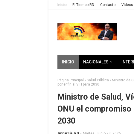
Inicio
El Tiempo RD
Contacto
Videos 
INICIO
NACIONALES
INTER
Página Principal
Salud Pública
Ministro de S
poner fin al VIH para 2030
Ministro de Salud, Ví
ONU el compromiso d
2030
Imparcial RD
-
Martes, Junio 23, 2026