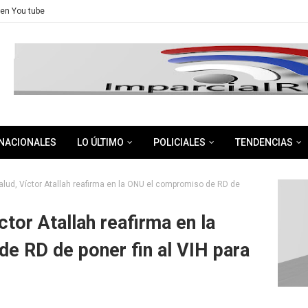
en You tube
NACIONALES
LO ÚLTIMO
POLICIALES
TENDENCIAS
alud, Víctor Atallah reafirma en la ONU el compromiso de RD de
ctor Atallah reafirma en la
e RD de poner fin al VIH para