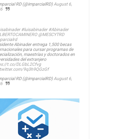
mparcial RD (@imparcialRD)
August 6,
6
isabinader
#luisabinader
#Abinader
LBERTOCAMINERO
@MESCYTRD
parcialrd
sidente Abinader entrega 1,500 becas
ernacionales para cursar programas de
ecialización, maestrías y doctorados en
versidades del extranjero
ps://t.co/DLGbL2Cfvg
.twitter.com/9q3h9QGzGf
mparcial RD (@imparcialRD)
August 6,
6