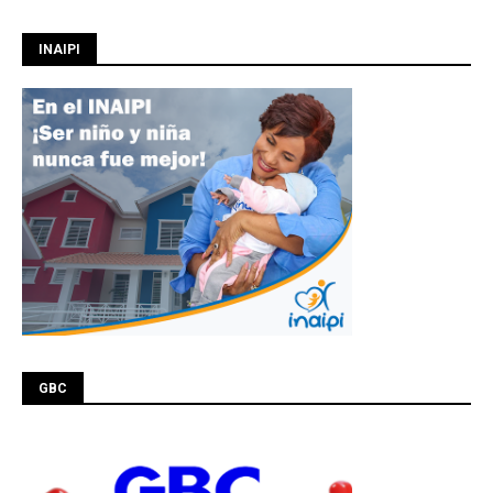
INAIPI
GBC