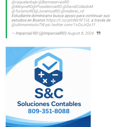
@raquelarbaje
@BanreservasRD
@MinpreRD
@PresidenciaRD
@DavidColladoM
@TurismoRD
@JuventudRD
@miderec_rd
Estudiante dominicano busca apoyo para continuar sus
estudios en Boston
https://t.co/pmNIr5F1UL
a través de
@ultimominutoTW
pic.twitter.com/1vOzJrQo1f
— Imparcial RD (@imparcialRD)
August 8, 2026