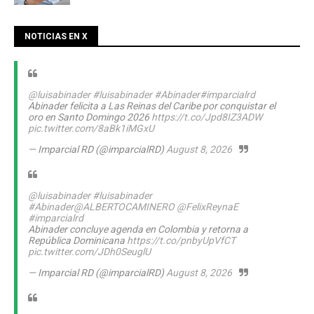
NOTICIAS EN X
@luisabinader
#luisabinader
#Abinader
#imparcialrd
Abinader felicita a Las Reinas del Caribe por conquistar el
oro en Santo Domingo 2026
https://t.co/Jpd8IZ3ADW
pic.twitter.com/8aBk1iMGxU
— Imparcial RD (@imparcialRD)
August 8, 2026
@luisabinader
#luisabinader
#Abinader
@ALBERTOCAMINERO
@FelixReynaE
#imparcialrd
Abinader concluye agenda en Colombia y retorna a
República Dominicana
https://t.co/pnbyUpVfCT
pic.twitter.com/JDh0SeuglU
— Imparcial RD (@imparcialRD)
August 8, 2026