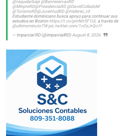
@raquelarbaje
@BanreservasRD
@MinpreRD
@PresidenciaRD
@DavidColladoM
@TurismoRD
@JuventudRD
@miderec_rd
Estudiante dominicano busca apoyo para continuar sus
estudios en Boston
https://t.co/pmNIr5F1UL
a través de
@ultimominutoTW
pic.twitter.com/1vOzJrQo1f
— Imparcial RD (@imparcialRD)
August 8, 2026