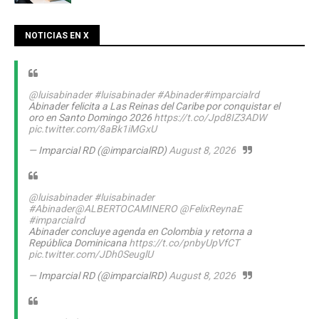
NOTICIAS EN X
@luisabinader
#luisabinader
#Abinader
#imparcialrd
Abinader felicita a Las Reinas del Caribe por conquistar el
oro en Santo Domingo 2026
https://t.co/Jpd8IZ3ADW
pic.twitter.com/8aBk1iMGxU
— Imparcial RD (@imparcialRD)
August 8, 2026
@luisabinader
#luisabinader
#Abinader
@ALBERTOCAMINERO
@FelixReynaE
#imparcialrd
Abinader concluye agenda en Colombia y retorna a
República Dominicana
https://t.co/pnbyUpVfCT
pic.twitter.com/JDh0SeuglU
— Imparcial RD (@imparcialRD)
August 8, 2026