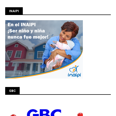
INAIPI
GBC