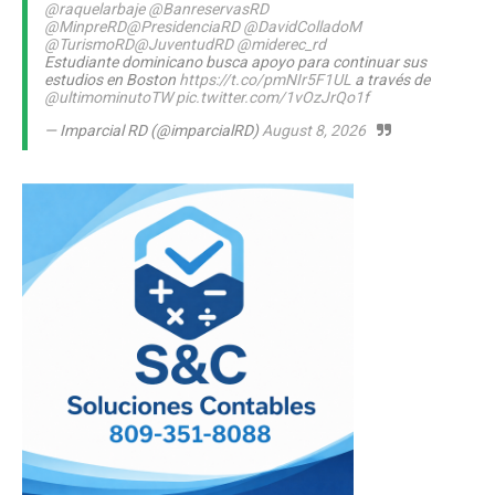
@raquelarbaje
@BanreservasRD
@MinpreRD
@PresidenciaRD
@DavidColladoM
@TurismoRD
@JuventudRD
@miderec_rd
Estudiante dominicano busca apoyo para continuar sus
estudios en Boston
https://t.co/pmNIr5F1UL
a través de
@ultimominutoTW
pic.twitter.com/1vOzJrQo1f
— Imparcial RD (@imparcialRD)
August 8, 2026