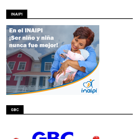
INAIPI
GBC