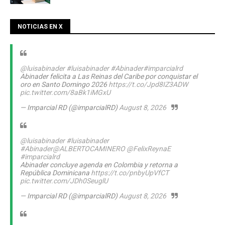
NOTICIAS EN X
@luisabinader
#luisabinader
#Abinader
#imparcialrd
Abinader felicita a Las Reinas del Caribe por conquistar el
oro en Santo Domingo 2026
https://t.co/Jpd8IZ3ADW
pic.twitter.com/8aBk1iMGxU
— Imparcial RD (@imparcialRD)
August 8, 2026
@luisabinader
#luisabinader
#Abinader
@ALBERTOCAMINERO
@FelixReynaE
#imparcialrd
Abinader concluye agenda en Colombia y retorna a
República Dominicana
https://t.co/pnbyUpVfCT
pic.twitter.com/JDh0SeuglU
— Imparcial RD (@imparcialRD)
August 8, 2026