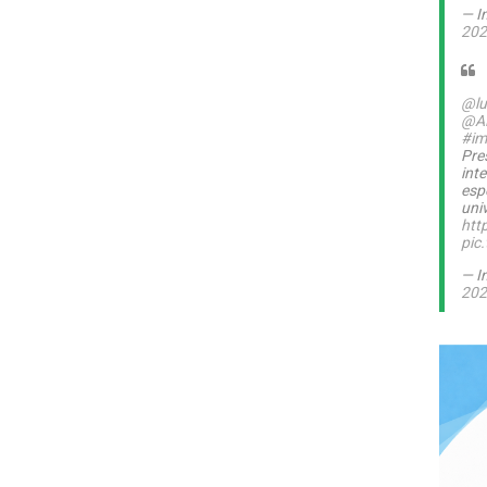
— I
202
@lu
@A
#im
Pre
int
esp
uni
htt
pic
— I
202