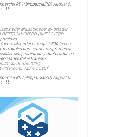
mparcial RD (@imparcialRD)
August 6,
6
isabinader
#luisabinader
#Abinader
LBERTOCAMINERO
@MESCYTRD
parcialrd
sidente Abinader entrega 1,500 becas
ernacionales para cursar programas de
ecialización, maestrías y doctorados en
versidades del extranjero
ps://t.co/DLGbL2Cfvg
.twitter.com/9q3h9QGzGf
mparcial RD (@imparcialRD)
August 6,
6