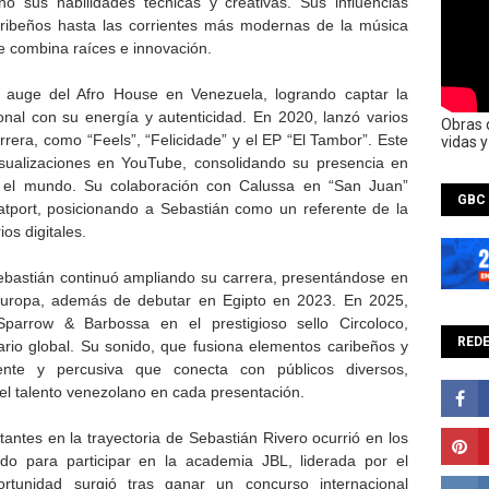
nó sus habilidades técnicas y creativas. Sus influencias
aribeños hasta las corrientes más modernas de la música
ue combina raíces e innovación.
l auge del Afro House en Venezuela, logrando captar la
onal con su energía y autenticidad. En 2020, lanzó varios
Obras 
rrera, como “Feels”, “Felicidade” y el EP “El Tambor”. Este
vidas 
isualizaciones en YouTube, consolidando su presencia en
o el mundo. Su colaboración con Calussa en “San Juan”
GBC
atport, posicionando a Sebastián como un referente de la
os digitales.
bastián continuó ampliando su carrera, presentándose en
e Europa, además de debutar en Egipto en 2023. En 2025,
Sparrow & Barbossa en el prestigioso sello Circoloco,
REDE
rio global. Su sonido, que fusiona elementos caribeños y
tente y percusiva que conecta con públicos diversos,
 el talento venezolano en cada presentación.
antes en la trayectoria de Sebastián Rivero ocurrió en los
do para participar en la academia JBL, liderada por el
rtunidad surgió tras ganar un concurso internacional