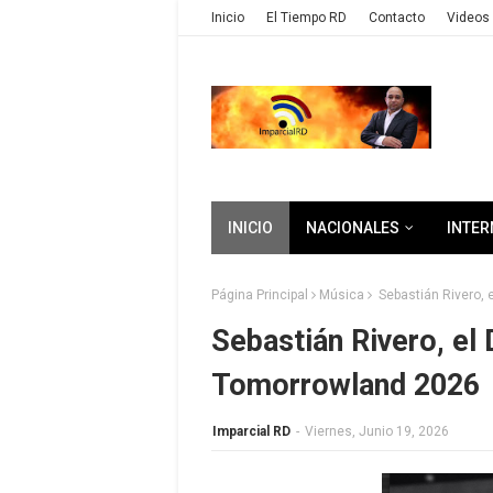
Inicio
El Tiempo RD
Contacto
Videos 
INICIO
NACIONALES
INTER
Página Principal
Música
Sebastián Rivero,
Sebastián Rivero, el
Tomorrowland 2026
Imparcial RD
-
Viernes, Junio 19, 2026