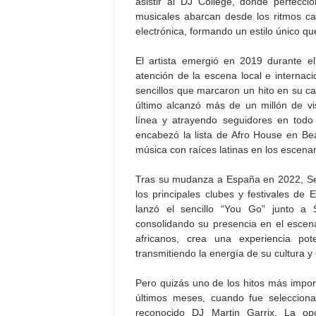
asistir al DJ College, donde perfeccio
musicales abarcan desde los ritmos c
electrónica, formando un estilo único q
El artista emergió en 2019 durante e
atención de la escena local e internaci
sencillos que marcaron un hito en su ca
último alcanzó más de un millón de v
línea y atrayendo seguidores en tod
encabezó la lista de Afro House en Be
música con raíces latinas en los escenari
Tras su mudanza a España en 2022, Se
los principales clubes y festivales d
lanzó el sencillo “You Go” junto a 
consolidando su presencia en el escena
africanos, crea una experiencia po
transmitiendo la energía de su cultura y
Pero quizás uno de los hitos más import
últimos meses, cuando fue selecciona
reconocido DJ Martin Garrix. La opo