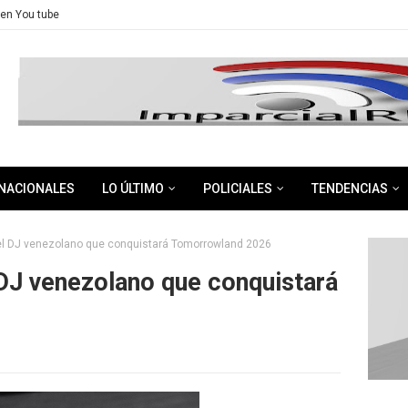
en You tube
NACIONALES
LO ÚLTIMO
POLICIALES
TENDENCIAS
 el DJ venezolano que conquistará Tomorrowland 2026
 DJ venezolano que conquistará