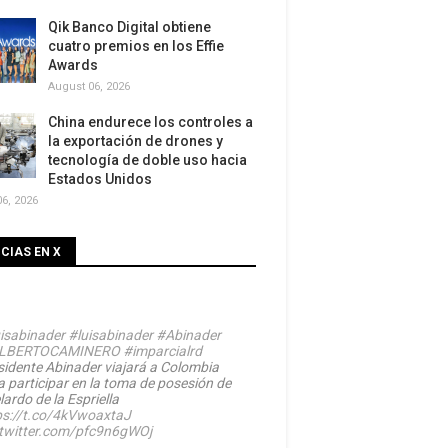
Qik Banco Digital obtiene
cuatro premios en los Effie
Awards
August 06, 2026
China endurece los controles a
la exportación de drones y
tecnología de doble uso hacia
Estados Unidos
6, 2026
CIAS EN X
isabinader
#luisabinader
#Abinader
LBERTOCAMINERO
#imparcialrd
sidente Abinader viajará a Colombia
a participar en la toma de posesión de
ardo de la Espriella
ps://t.co/4kVwoaxtaJ
.twitter.com/pfc9n6gWOj