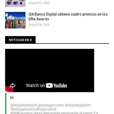
August 07, 2026
Qik Banco Digital obtiene cuatro premios en los
Effie Awards
August 06, 2026
NOTICIAS EN X
@AlcaldiadeSDN
@bettygeronimo
#AlcaldiadeSDN
#bettygeronimo
#imparcialrd
ASDN entrega obras deportivas remozadas durante “La