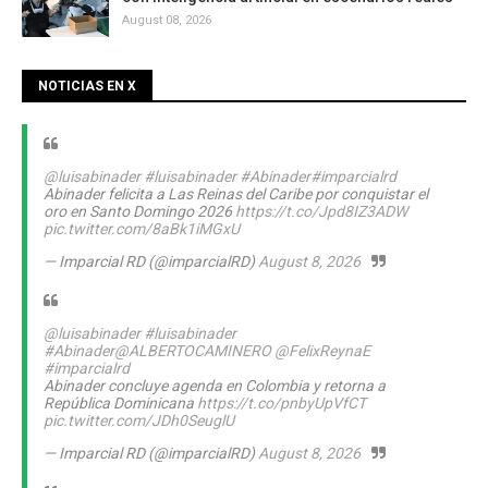
August 08, 2026
NOTICIAS EN X
@luisabinader
#luisabinader
#Abinader
#imparcialrd
Abinader felicita a Las Reinas del Caribe por conquistar el
oro en Santo Domingo 2026
https://t.co/Jpd8IZ3ADW
pic.twitter.com/8aBk1iMGxU
— Imparcial RD (@imparcialRD)
August 8, 2026
@luisabinader
#luisabinader
#Abinader
@ALBERTOCAMINERO
@FelixReynaE
#imparcialrd
Abinader concluye agenda en Colombia y retorna a
República Dominicana
https://t.co/pnbyUpVfCT
pic.twitter.com/JDh0SeuglU
— Imparcial RD (@imparcialRD)
August 8, 2026