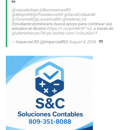
@raquelarbaje
@BanreservasRD
@MinpreRD
@PresidenciaRD
@DavidColladoM
@TurismoRD
@JuventudRD
@miderec_rd
Estudiante dominicano busca apoyo para continuar sus
estudios en Boston
https://t.co/pmNIr5F1UL
a través de
@ultimominutoTW
pic.twitter.com/1vOzJrQo1f
— Imparcial RD (@imparcialRD)
August 8, 2026