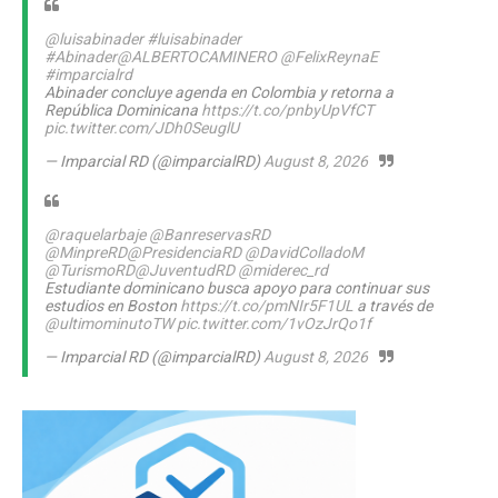
@luisabinader
#luisabinader
#Abinader
@ALBERTOCAMINERO
@FelixReynaE
#imparcialrd
Abinader concluye agenda en Colombia y retorna a
República Dominicana
https://t.co/pnbyUpVfCT
pic.twitter.com/JDh0SeuglU
— Imparcial RD (@imparcialRD)
August 8, 2026
@raquelarbaje
@BanreservasRD
@MinpreRD
@PresidenciaRD
@DavidColladoM
@TurismoRD
@JuventudRD
@miderec_rd
Estudiante dominicano busca apoyo para continuar sus
estudios en Boston
https://t.co/pmNIr5F1UL
a través de
@ultimominutoTW
pic.twitter.com/1vOzJrQo1f
— Imparcial RD (@imparcialRD)
August 8, 2026