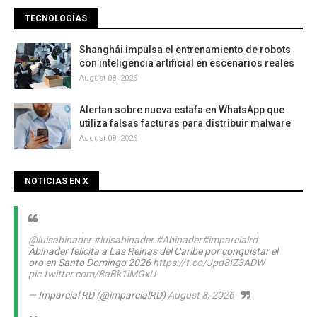
TECNOLOGÍAS
Shanghái impulsa el entrenamiento de robots
con inteligencia artificial en escenarios reales
August 08, 2026
Alertan sobre nueva estafa en WhatsApp que
utiliza falsas facturas para distribuir malware
August 08, 2026
NOTICIAS EN X
@luisabinader
#luisabinader
#Abinader
#imparcialrd
Abinader felicita a Las Reinas del Caribe por conquistar el
oro en Santo Domingo 2026
https://t.co/Jpd8IZ3ADW
pic.twitter.com/8aBk1iMGxU
— Imparcial RD (@imparcialRD)
August 8, 2026