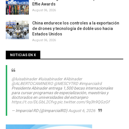
Effie Awards
August 06, 2026
China endurece los controles a la exportación
de drones y tecnología de doble uso hacia
Estados Unidos
August 06, 2026
NOTICIAS EN X
@luisabinader
#luisabinader
#Abinader
@ALBERTOCAMINERO
@MESCYTRD
#imparcialrd
Presidente Abinader entrega 1,500 becas internacionales
para cursar programas de especialización, maestrías y
doctorados en universidades del extranjero
https://t.co/DLGbL2Cfvg
pic.twitter.com/9q3h9QGzGf
— Imparcial RD (@imparcialRD)
August 6, 2026