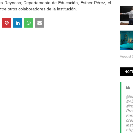
ra Reynoso; Departamento de Educación, Esther Pérez, el
ntre otros colaboradores de la institución.
August 0
NOTI
@lu
#Ab
#im
Pre
For
cre
inst
htt