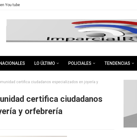
en You tube
NACIONALES
LO ÚLTIMO
POLICIALES
TENDENCIAS
omunidad certifica ciudadanos especializados en joyería y
unidad certifica ciudadanos
ería y orfebrería