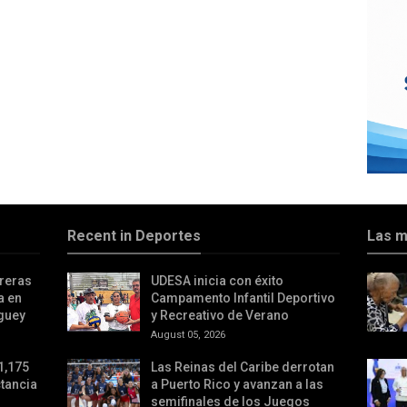
Recent in Deportes
Las m
reras
UDESA inicia con éxito
a en
Campamento Infantil Deportivo
iguey
y Recreativo de Verano
August 05, 2026
1,175
Las Reinas del Caribe derrotan
tancia
a Puerto Rico y avanzan a las
semifinales de los Juegos