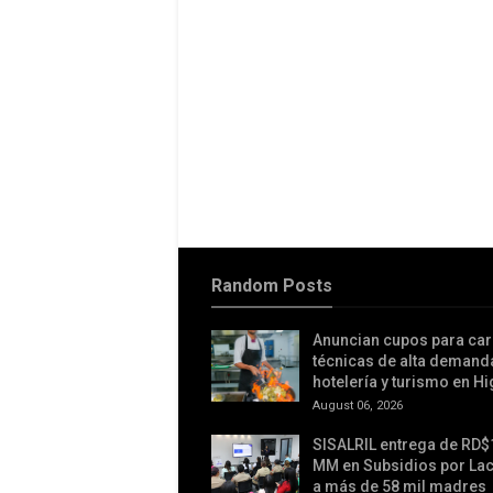
Random Posts
Anuncian cupos para car
técnicas de alta demand
hotelería y turismo en H
August 06, 2026
SISALRIL entrega de RD$
MM en Subsidios por Lac
a más de 58 mil madres