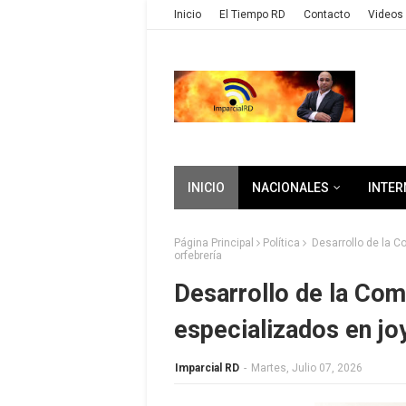
Inicio
El Tiempo RD
Contacto
Videos 
INICIO
NACIONALES
INTER
Página Principal
Política
Desarrollo de la C
orfebrería
Desarrollo de la Com
especializados en joy
Imparcial RD
-
Martes, Julio 07, 2026