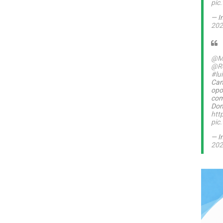
pic
— I
202
@M
@Ro
#lu
Can
opo
com
Dom
htt
pic
— I
202