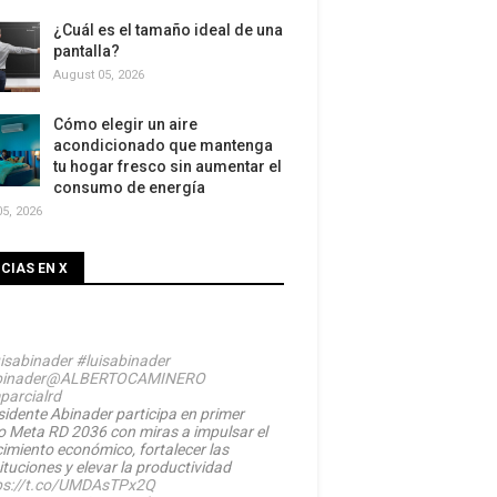
¿Cuál es el tamaño ideal de una
pantalla?
August 05, 2026
Cómo elegir un aire
acondicionado que mantenga
tu hogar fresco sin aumentar el
consumo de energía
5, 2026
CIAS EN X
isabinader
#luisabinader
inader
@ALBERTOCAMINERO
parcialrd
sidente Abinader participa en primer
o Meta RD 2036 con miras a impulsar el
cimiento económico, fortalecer las
ituciones y elevar la productividad
ps://t.co/UMDAsTPx2Q