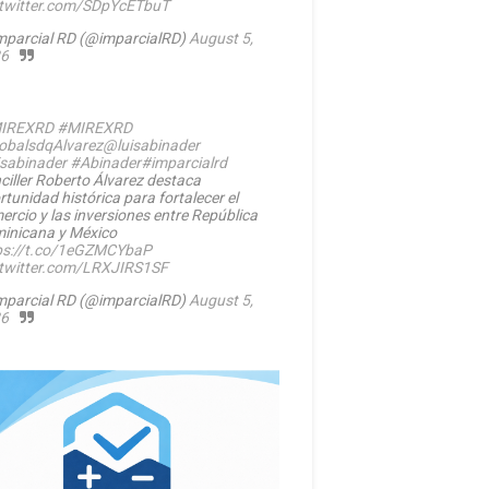
.twitter.com/SDpYcETbuT
mparcial RD (@imparcialRD)
August 5,
6
IREXRD
#MIREXRD
balsdqAlvarez
@luisabinader
isabinader
#Abinader
#imparcialrd
ciller Roberto Álvarez destaca
rtunidad histórica para fortalecer el
ercio y las inversiones entre República
inicana y México
ps://t.co/1eGZMCYbaP
.twitter.com/LRXJIRS1SF
mparcial RD (@imparcialRD)
August 5,
6