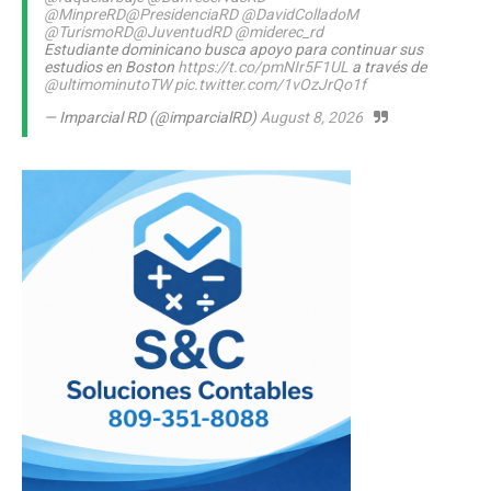
@MinpreRD
@PresidenciaRD
@DavidColladoM
@TurismoRD
@JuventudRD
@miderec_rd
Estudiante dominicano busca apoyo para continuar sus
estudios en Boston
https://t.co/pmNIr5F1UL
a través de
@ultimominutoTW
pic.twitter.com/1vOzJrQo1f
— Imparcial RD (@imparcialRD)
August 8, 2026