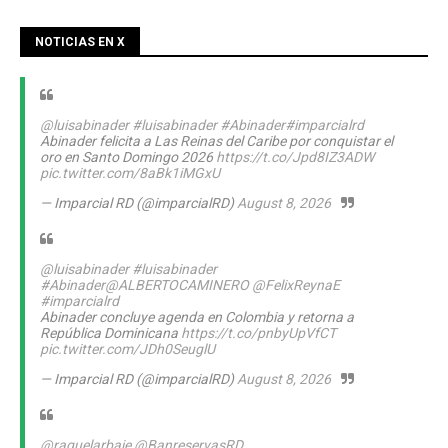
NOTICIAS EN X
@luisabinader
#luisabinader
#Abinader
#imparcialrd
Abinader felicita a Las Reinas del Caribe por conquistar el
oro en Santo Domingo 2026
https://t.co/Jpd8IZ3ADW
pic.twitter.com/8aBk1iMGxU
— Imparcial RD (@imparcialRD)
August 8, 2026
@luisabinader
#luisabinader
#Abinader
@ALBERTOCAMINERO
@FelixReynaE
#imparcialrd
Abinader concluye agenda en Colombia y retorna a
República Dominicana
https://t.co/pnbyUpVfCT
pic.twitter.com/JDh0SeuglU
— Imparcial RD (@imparcialRD)
August 8, 2026
@raquelarbaje
@BanreservasRD