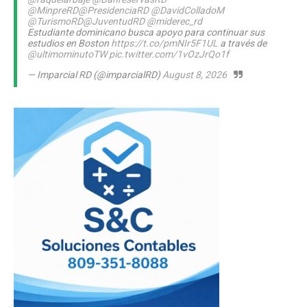
@MinpreRD
@PresidenciaRD
@DavidColladoM
@TurismoRD
@JuventudRD
@miderec_rd
Estudiante dominicano busca apoyo para continuar sus
estudios en Boston
https://t.co/pmNIr5F1UL
a través de
@ultimominutoTW
pic.twitter.com/1vOzJrQo1f
— Imparcial RD (@imparcialRD)
August 8, 2026