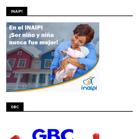
INAIPI
GBC