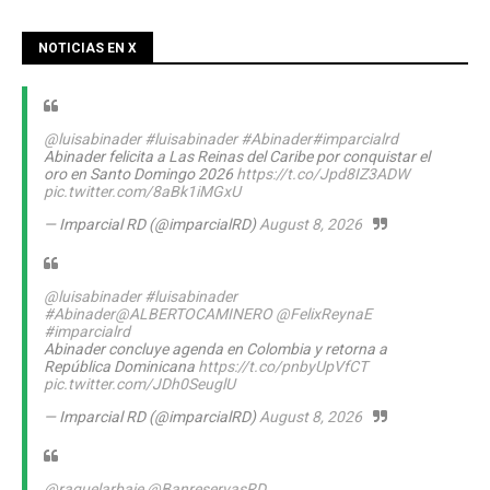
NOTICIAS EN X
@luisabinader
#luisabinader
#Abinader
#imparcialrd
Abinader felicita a Las Reinas del Caribe por conquistar el
oro en Santo Domingo 2026
https://t.co/Jpd8IZ3ADW
pic.twitter.com/8aBk1iMGxU
— Imparcial RD (@imparcialRD)
August 8, 2026
@luisabinader
#luisabinader
#Abinader
@ALBERTOCAMINERO
@FelixReynaE
#imparcialrd
Abinader concluye agenda en Colombia y retorna a
República Dominicana
https://t.co/pnbyUpVfCT
pic.twitter.com/JDh0SeuglU
— Imparcial RD (@imparcialRD)
August 8, 2026
@raquelarbaje
@BanreservasRD