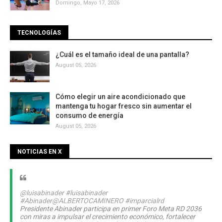
Domingo, Mayo 17, 2026
TECNOLOGÍAS
¿Cuál es el tamaño ideal de una pantalla?
August 05, 2026
Cómo elegir un aire acondicionado que
mantenga tu hogar fresco sin aumentar el
consumo de energía
August 05, 2026
NOTICIAS EN X
@luisabinader
#luisabinader
#Abinader
@ALBERTOCAMINERO
#imparcialrd
Presidente Abinader participa en primer Foro Meta RD 2036
con miras a impulsar el crecimiento económico, fortalecer