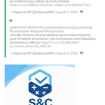
las instituciones y elevar la productividad
https://t.co/UMDAsTPx2Q
pic.twitter.com/SDpYcETbuT
— Imparcial RD (@imparcialRD)
August 5, 2026
@MIREXRD
#MIREXRD
@RobalsdqAlvarez
@luisabinader
#luisabinader
#Abinader
#imparcialrd
Canciller Roberto Álvarez destaca oportunidad histórica
para fortalecer el comercio y las inversiones entre República
Dominicana y México
https://t.co/1eGZMCYbaP
pic.twitter.com/LRXJIRS1SF
— Imparcial RD (@imparcialRD)
August 5, 2026