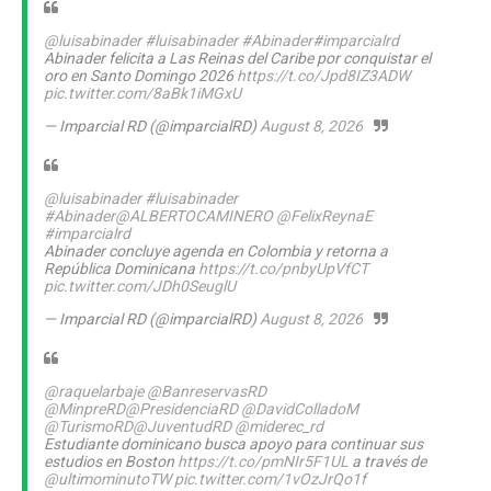
@luisabinader
#luisabinader
#Abinader
#imparcialrd
Abinader felicita a Las Reinas del Caribe por conquistar el
oro en Santo Domingo 2026
https://t.co/Jpd8IZ3ADW
pic.twitter.com/8aBk1iMGxU
— Imparcial RD (@imparcialRD)
August 8, 2026
@luisabinader
#luisabinader
#Abinader
@ALBERTOCAMINERO
@FelixReynaE
#imparcialrd
Abinader concluye agenda en Colombia y retorna a
República Dominicana
https://t.co/pnbyUpVfCT
pic.twitter.com/JDh0SeuglU
— Imparcial RD (@imparcialRD)
August 8, 2026
@raquelarbaje
@BanreservasRD
@MinpreRD
@PresidenciaRD
@DavidColladoM
@TurismoRD
@JuventudRD
@miderec_rd
Estudiante dominicano busca apoyo para continuar sus
estudios en Boston
https://t.co/pmNIr5F1UL
a través de
@ultimominutoTW
pic.twitter.com/1vOzJrQo1f