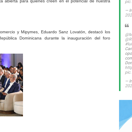
ta abierta para quienes creen en el potencial de nuestra
pic
— I
202
, Comercio y Mipymes, Eduardo Sanz Lovatón, destacó los
@M
epública Dominicana durante la inauguración del foro
@Ro
#lu
Can
opo
com
Dom
htt
pic
— I
202