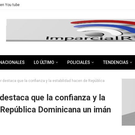
en You tube
NACIONALES
LO ÚLTIMO
POLICIALES
TENDENCIAS
r destaca que la confianza y la estabilidad hacen de República
destaca que la confianza y la
 República Dominicana un imán