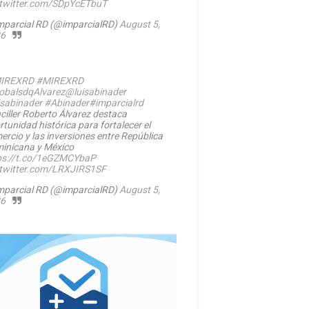
.twitter.com/SDpYcETbuT
mparcial RD (@imparcialRD)
August 5,
6
IREXRD
#MIREXRD
balsdqAlvarez
@luisabinader
isabinader
#Abinader
#imparcialrd
ciller Roberto Álvarez destaca
rtunidad histórica para fortalecer el
ercio y las inversiones entre República
inicana y México
ps://t.co/1eGZMCYbaP
.twitter.com/LRXJIRS1SF
mparcial RD (@imparcialRD)
August 5,
6