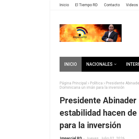
Inicio
El Tiempo RD
Contacto
Videos 
INICIO
NACIONALES
INTER
Página Principal
Política
Presidente Abinade
Dominicana un imán para la inversión
Presidente Abinader 
estabilidad hacen de
para la inversión
Imparcial RD
-
Jueves, Julio 02, 2026