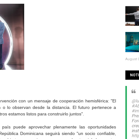
August 0
NOTI
ervención con un mensaje de cooperación hemisférica: "El
@lu
#Ab
 o lo observan desde la distancia. El futuro pertenece a
#im
ros estamos listos para construirlo juntos".
Pre
For
cre
n país puede aprovechar plenamente las oportunidades
inst
 República Dominicana seguirá siendo "un socio confiable,
htt