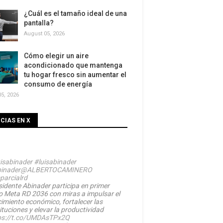
¿Cuál es el tamaño ideal de una
pantalla?
August 05, 2026
Cómo elegir un aire
acondicionado que mantenga
tu hogar fresco sin aumentar el
consumo de energía
5, 2026
CIAS EN X
isabinader
#luisabinader
inader
@ALBERTOCAMINERO
parcialrd
sidente Abinader participa en primer
o Meta RD 2036 con miras a impulsar el
cimiento económico, fortalecer las
ituciones y elevar la productividad
ps://t.co/UMDAsTPx2Q