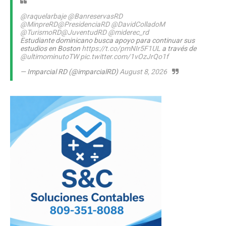
@raquelarbaje
@BanreservasRD
@MinpreRD
@PresidenciaRD
@DavidColladoM
@TurismoRD
@JuventudRD
@miderec_rd
Estudiante dominicano busca apoyo para continuar sus
estudios en Boston
https://t.co/pmNIr5F1UL
a través de
@ultimominutoTW
pic.twitter.com/1vOzJrQo1f
— Imparcial RD (@imparcialRD)
August 8, 2026