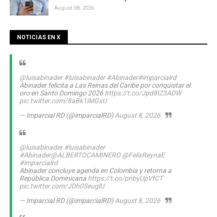
August 08, 2026
NOTICIAS EN X
@luisabinader
#luisabinader
#Abinader
#imparcialrd
Abinader felicita a Las Reinas del Caribe por conquistar el
oro en Santo Domingo 2026
https://t.co/Jpd8IZ3ADW
pic.twitter.com/8aBk1iMGxU
— Imparcial RD (@imparcialRD)
August 8, 2026
@luisabinader
#luisabinader
#Abinader
@ALBERTOCAMINERO
@FelixReynaE
#imparcialrd
Abinader concluye agenda en Colombia y retorna a
República Dominicana
https://t.co/pnbyUpVfCT
pic.twitter.com/JDh0SeuglU
— Imparcial RD (@imparcialRD)
August 8, 2026