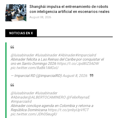
Shanghái impulsa el entrenamiento de robots
con inteligencia artificial en escenarios reales
August 08, 2026
NOTICIAS EN X
@luisabinader
#luisabinader
#Abinader
#imparcialrd
Abinader felicita a Las Reinas del Caribe por conquistar el
oro en Santo Domingo 2026
https://t.co/Jpd8IZ3ADW
pic.twitter.com/8aBk1iMGxU
— Imparcial RD (@imparcialRD)
August 8, 2026
@luisabinader
#luisabinader
#Abinader
@ALBERTOCAMINERO
@FelixReynaE
#imparcialrd
Abinader concluye agenda en Colombia y retorna a
República Dominicana
https://t.co/pnbyUpVfCT
pic.twitter.com/JDh0SeuglU