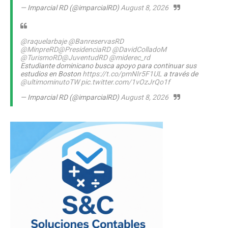
— Imparcial RD (@imparcialRD)
August 8, 2026
@raquelarbaje
@BanreservasRD
@MinpreRD
@PresidenciaRD
@DavidColladoM
@TurismoRD
@JuventudRD
@miderec_rd
Estudiante dominicano busca apoyo para continuar sus
estudios en Boston
https://t.co/pmNIr5F1UL
a través de
@ultimominutoTW
pic.twitter.com/1vOzJrQo1f
— Imparcial RD (@imparcialRD)
August 8, 2026