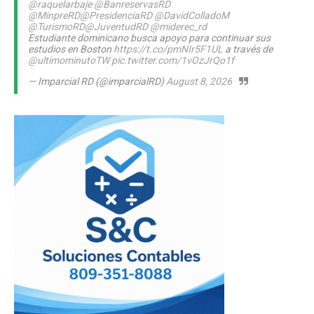
@raquelarbaje
@BanreservasRD
@MinpreRD
@PresidenciaRD
@DavidColladoM
@TurismoRD
@JuventudRD
@miderec_rd
Estudiante dominicano busca apoyo para continuar sus
estudios en Boston
https://t.co/pmNIr5F1UL
a través de
@ultimominutoTW
pic.twitter.com/1vOzJrQo1f
— Imparcial RD (@imparcialRD)
August 8, 2026