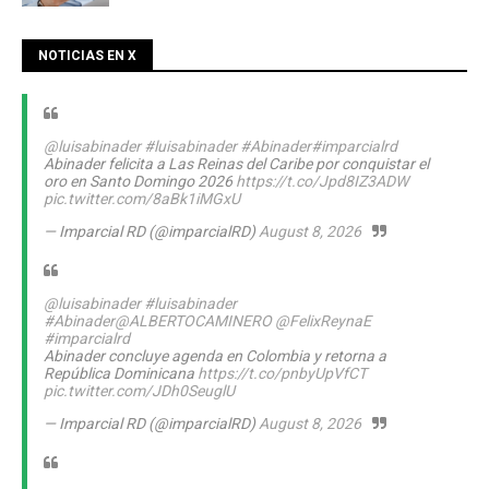
NOTICIAS EN X
@luisabinader
#luisabinader
#Abinader
#imparcialrd
Abinader felicita a Las Reinas del Caribe por conquistar el
oro en Santo Domingo 2026
https://t.co/Jpd8IZ3ADW
pic.twitter.com/8aBk1iMGxU
— Imparcial RD (@imparcialRD)
August 8, 2026
@luisabinader
#luisabinader
#Abinader
@ALBERTOCAMINERO
@FelixReynaE
#imparcialrd
Abinader concluye agenda en Colombia y retorna a
República Dominicana
https://t.co/pnbyUpVfCT
pic.twitter.com/JDh0SeuglU
— Imparcial RD (@imparcialRD)
August 8, 2026