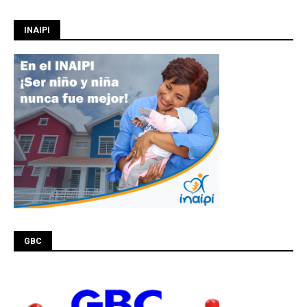
INAIPI
GBC