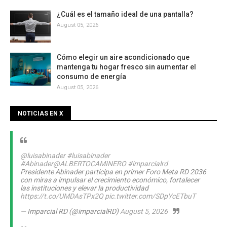
¿Cuál es el tamaño ideal de una pantalla?
August 05, 2026
Cómo elegir un aire acondicionado que
mantenga tu hogar fresco sin aumentar el
consumo de energía
August 05, 2026
NOTICIAS EN X
@luisabinader
#luisabinader
#Abinader
@ALBERTOCAMINERO
#imparcialrd
Presidente Abinader participa en primer Foro Meta RD 2036
con miras a impulsar el crecimiento económico, fortalecer
las instituciones y elevar la productividad
https://t.co/UMDAsTPx2Q
pic.twitter.com/SDpYcETbuT
— Imparcial RD (@imparcialRD)
August 5, 2026