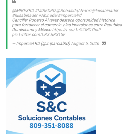
@MIREXRD
#MIREXRD
@RobalsdqAlvarez
@luisabinader
#luisabinader
#Abinader
#imparcialrd
Canciller Roberto Álvarez destaca oportunidad histórica
para fortalecer el comercio y las inversiones entre República
Dominicana y México
https://t.co/1eGZMCYbaP
pic.twitter.com/LRXJIRS1SF
— Imparcial RD (@imparcialRD)
August 5, 2026