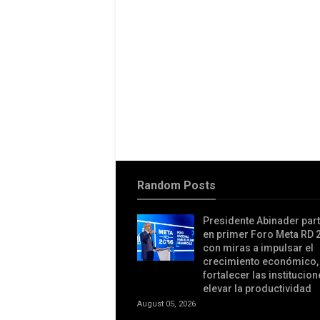
Random Posts
Presidente Abinader part
en primer Foro Meta RD 
con miras a impulsar el
crecimiento económico,
fortalecer las institucion
elevar la productividad
August 05, 2026