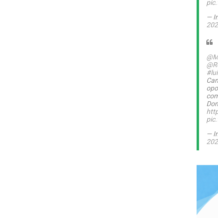
pic
— I
202
@M
@Ro
#lu
Can
opo
com
Dom
htt
pic
— I
202