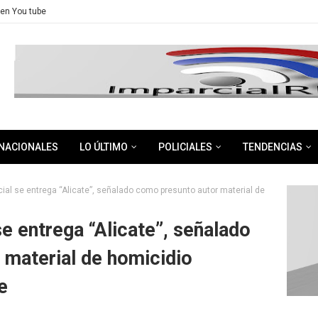
en You tube
NACIONALES
LO ÚLTIMO
POLICIALES
TENDENCIAS
cial se entrega “Alicate”, señalado como presunto autor material de
se entrega “Alicate”, señalado
 material de homicidio
e