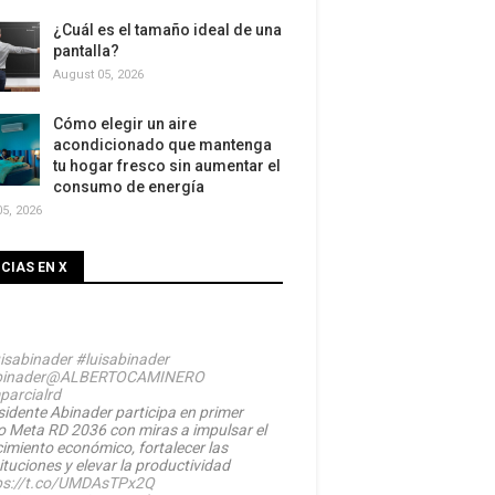
¿Cuál es el tamaño ideal de una
pantalla?
August 05, 2026
Cómo elegir un aire
acondicionado que mantenga
tu hogar fresco sin aumentar el
consumo de energía
5, 2026
CIAS EN X
isabinader
#luisabinader
inader
@ALBERTOCAMINERO
parcialrd
sidente Abinader participa en primer
o Meta RD 2036 con miras a impulsar el
cimiento económico, fortalecer las
ituciones y elevar la productividad
ps://t.co/UMDAsTPx2Q