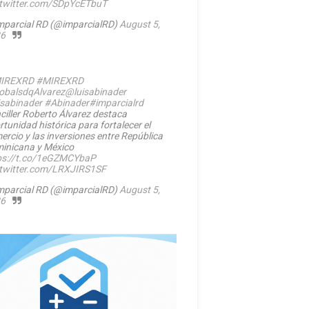
.twitter.com/SDpYcETbuT
mparcial RD (@imparcialRD)
August 5,
6
IREXRD
#MIREXRD
balsdqAlvarez
@luisabinader
isabinader
#Abinader
#imparcialrd
ciller Roberto Álvarez destaca
rtunidad histórica para fortalecer el
ercio y las inversiones entre República
inicana y México
ps://t.co/1eGZMCYbaP
.twitter.com/LRXJIRS1SF
mparcial RD (@imparcialRD)
August 5,
6