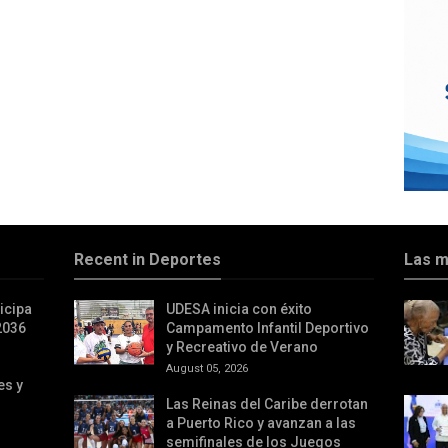
Recent in Deportes
Las m
icipa
UDESA inicia con éxito
2036
Campamento Infantil Deportivo
y Recreativo de Verano
August 05, 2026
es y
Las Reinas del Caribe derrotan
a Puerto Rico y avanzan a las
semifinales de los Juegos