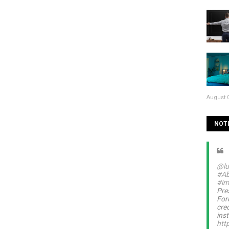
August 0
NOTI
@lu
#Ab
#im
Pre
For
cre
inst
htt