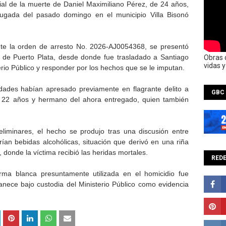
al de la muerte de Daniel Maximiliano Pérez, de 24 años,
rugada del pasado domingo en el municipio Villa Bisonó
nte la orden de arresto No. 2026-AJ0054368, se presentó
al de Puerto Plata, desde donde fue trasladado a Santiago
Obras 
vidas 
erio Público y responder por los hechos que se le imputan.
idades habían apresado previamente en flagrante delito a
GBC
de 22 años y hermano del ahora entregado, quien también
eliminares, el hecho se produjo tras una discusión entre
ían bebidas alcohólicas, situación que derivó en una riña
 donde la víctima recibió las heridas mortales.
REDE
rma blanca presuntamente utilizada en el homicidio fue
nece bajo custodia del Ministerio Público como evidencia