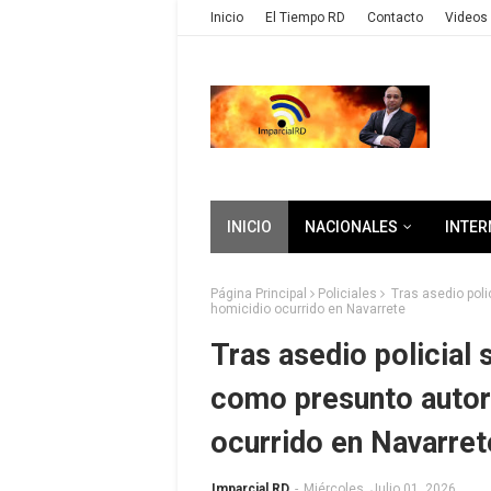
Inicio
El Tiempo RD
Contacto
Videos 
INICIO
NACIONALES
INTER
Página Principal
Policiales
Tras asedio poli
homicidio ocurrido en Navarrete
Tras asedio policial 
como presunto autor
ocurrido en Navarret
Imparcial RD
-
Miércoles, Julio 01, 2026