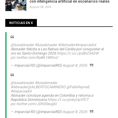
con inteligencia artificial en escenarios reales
August 08, 2026
NOTICIAS EN X
@luisabinader
#luisabinader
#Abinader
#imparcialrd
Abinader felicita a Las Reinas del Caribe por conquistar el
oro en Santo Domingo 2026
https://t.co/Jpd8IZ3ADW
pic.twitter.com/8aBk1iMGxU
— Imparcial RD (@imparcialRD)
August 8, 2026
@luisabinader
#luisabinader
#Abinader
@ALBERTOCAMINERO
@FelixReynaE
#imparcialrd
Abinader concluye agenda en Colombia y retorna a
República Dominicana
https://t.co/pnbyUpVfCT
pic.twitter.com/JDh0SeuglU
— Imparcial RD (@imparcialRD)
August 8, 2026