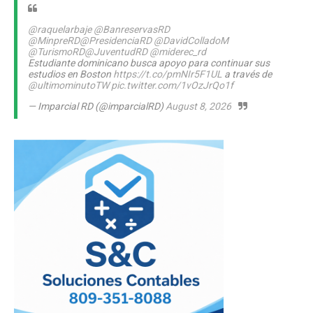
@raquelarbaje
@BanreservasRD
@MinpreRD
@PresidenciaRD
@DavidColladoM
@TurismoRD
@JuventudRD
@miderec_rd
Estudiante dominicano busca apoyo para continuar sus
estudios en Boston
https://t.co/pmNIr5F1UL
a través de
@ultimominutoTW
pic.twitter.com/1vOzJrQo1f
— Imparcial RD (@imparcialRD)
August 8, 2026