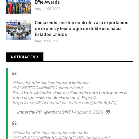
Effie Awards
August 06, 2026
China endurece los controles a la exportación
de drones y tecnología de doble uso hacia
Estados Unidos
August 06, 2026
NOTICIAS EN X
@luisabinader
#luisabinader
#Abinader
@ALBERTOCAMINERO
#imparcialrd
Presidente Abinader viajará a Colombia para participar en la
toma de posesión de Abelardo de la Espriella
https://t.co/4kVwoaxtaJ
pic.twitter.com/pfc9n6gWOj
— Imparcial RD (@imparcialRD)
August 6, 2026
@luisabinader
#luisabinader
#Abinader
@ALBERTOCAMINERO
@MESCYTRD
#imparcialrd