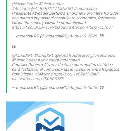
@luisabinader
#luisabinader
#Abinader
@ALBERTOCAMINERO
#imparcialrd
Presidente Abinader participa en primer Foro Meta RD 2036
con miras a impulsar el crecimiento económico, fortalecer
las instituciones y elevar la productividad
https://t.co/UMDAsTPx2Q
pic.twitter.com/SDpYcETbuT
— Imparcial RD (@imparcialRD)
August 5, 2026
@MIREXRD
#MIREXRD
@RobalsdqAlvarez
@luisabinader
#luisabinader
#Abinader
#imparcialrd
Canciller Roberto Álvarez destaca oportunidad histórica
para fortalecer el comercio y las inversiones entre República
Dominicana y México
https://t.co/1eGZMCYbaP
pic.twitter.com/LRXJIRS1SF
— Imparcial RD (@imparcialRD)
August 5, 2026