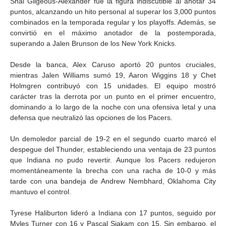
Shai Gilgeous-Alexander fue la figura indiscutible al anotar 34
puntos, alcanzando un hito personal al superar los 3,000 puntos
combinados en la temporada regular y los playoffs. Además, se
convirtió en el máximo anotador de la postemporada,
superando a Jalen Brunson de los New York Knicks.
Desde la banca, Alex Caruso aportó 20 puntos cruciales,
mientras Jalen Williams sumó 19, Aaron Wiggins 18 y Chet
Holmgren contribuyó con 15 unidades. El equipo mostró
carácter tras la derrota por un punto en el primer encuentro,
dominando a lo largo de la noche con una ofensiva letal y una
defensa que neutralizó las opciones de los Pacers.
Un demoledor parcial de 19-2 en el segundo cuarto marcó el
despegue del Thunder, estableciendo una ventaja de 23 puntos
que Indiana no pudo revertir. Aunque los Pacers redujeron
momentáneamente la brecha con una racha de 10-0 y más
tarde con una bandeja de Andrew Nembhard, Oklahoma City
mantuvo el control.
Tyrese Haliburton lideró a Indiana con 17 puntos, seguido por
Myles Turner con 16 y Pascal Siakam con 15. Sin embargo, el