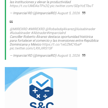
las instituciones y elevar la productividad
https://t.co/UMDAsTPx2Q
pic.twitter.com/SDpYcETbuT
— Imparcial RD (@imparcialRD)
August 5, 2026
@MIREXRD
#MIREXRD
@RobalsdqAlvarez
@luisabinader
#luisabinader
#Abinader
#imparcialrd
Canciller Roberto Álvarez destaca oportunidad histórica
para fortalecer el comercio y las inversiones entre República
Dominicana y México
https://t.co/1eGZMCYbaP
pic.twitter.com/LRXJIRS1SF
— Imparcial RD (@imparcialRD)
August 5, 2026