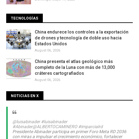
TECNOLOGÍAS
China endurece los controles a la exportación
de drones y tecnología de doble uso hacia
Estados Unidos
August 06, 2026
China presenta el atlas geológico más
completo de la Luna con más de 13,000
cráteres cartografiados
August 06, 2026
NOTICIAS EN X
@luisabinader
#luisabinader
#Abinader
@ALBERTOCAMINERO
#imparcialrd
Presidente Abinader participa en primer Foro Meta RD 2036
con miras a impulsar el crecimiento económico, fortalecer