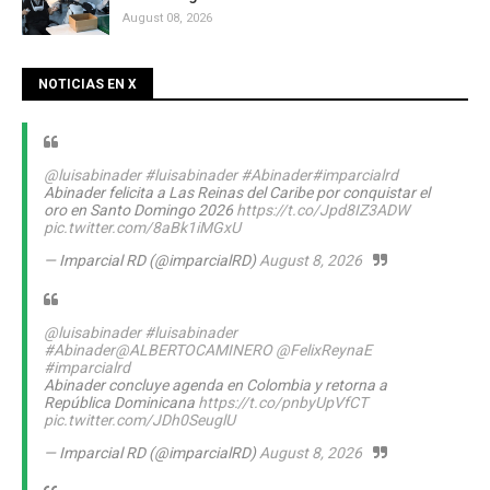
August 08, 2026
NOTICIAS EN X
@luisabinader
#luisabinader
#Abinader
#imparcialrd
Abinader felicita a Las Reinas del Caribe por conquistar el
oro en Santo Domingo 2026
https://t.co/Jpd8IZ3ADW
pic.twitter.com/8aBk1iMGxU
— Imparcial RD (@imparcialRD)
August 8, 2026
@luisabinader
#luisabinader
#Abinader
@ALBERTOCAMINERO
@FelixReynaE
#imparcialrd
Abinader concluye agenda en Colombia y retorna a
República Dominicana
https://t.co/pnbyUpVfCT
pic.twitter.com/JDh0SeuglU
— Imparcial RD (@imparcialRD)
August 8, 2026