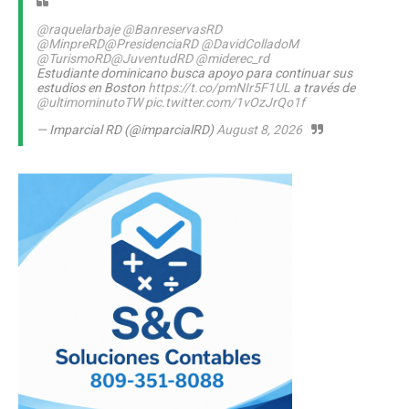
@raquelarbaje
@BanreservasRD
@MinpreRD
@PresidenciaRD
@DavidColladoM
@TurismoRD
@JuventudRD
@miderec_rd
Estudiante dominicano busca apoyo para continuar sus
estudios en Boston
https://t.co/pmNIr5F1UL
a través de
@ultimominutoTW
pic.twitter.com/1vOzJrQo1f
— Imparcial RD (@imparcialRD)
August 8, 2026